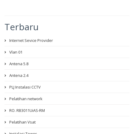
Terbaru
Internet Sevice Provider
Vlan 01
Antena 5.8
Antena 2.4
PLJ Instalasi CCTV
Pelatihan network
RO. RB3011UiAS-RM
Pelatihan Vsat
Instalasi Tower